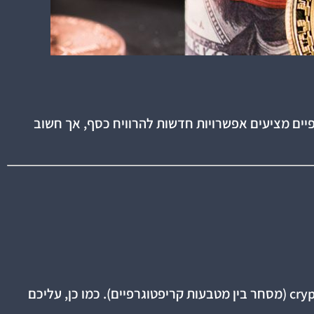
פיים מציעים אפשרויות חדשות להרוויח כסף, אך חשוב
בעת בחירת בורסה, יש לבדוק אם היא תומכת במסחר fiat-to-crypto (כסף רגיל למטבעות קריפטו) או רק crypto-to-crypto (מסחר בין מטבעות קריפטוגרפיים). כמו כן, עליכם