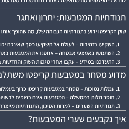
לוודא כי הפלטפורמה מתאימה לאזורכם ותומכת במטבעות ש
תנודתיות המטבעות: יתרון ואתגר
שוק הקריפטו ידוע בתנודתיות הגבוהה שלו, מה שהופך אותו 
השקיעו בזהירות – לעולם אל תשקיעו כסף שאינכם יכ
השתמשו באמצעי אבטחה – אחסנו את המטבעות בארנק קר (cold wallet) ולא השאירו או
התעדכנו במידע – עקבו אחרי מגמות השוק והחדשות ב
מדוע מסחר במטבעות קריפטו משתלם
עמלות נמוכות – מסחר במטבעות קריפטו כרוך בעמלות 
חוסר תלות בממשלה – המטבעות אינם כפופים לרשויו
תנודתיות השערים – למרות הסיכון, התנודתיות מייצרת 
איך נקבעים שערי המטבעות?