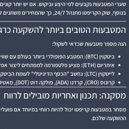
שערי המטבעות נקבעים לפי היצע וביקוש. אם יש יותר קונים
בנוסף, שוק הקריפטו מתנהל 24/7, כך שהמחירים משתנים ללא הפסקה.
המטבעות הטובים ביותר להשקעה כרג
הנה מספר מטבעות שכדאי לשקול:
ביטקוין (BTC): המטבע הפופולרי ביותר בעולם עם שווי שוק ענק.
איתריום (ETH): מציע פלטפורמה למפתחים ליצור אפליקציות מבוזרות.
לייטקוין (LTC): נחשב "הכסף הדיגיטלי" לעומת הביטקוין שקרוי "הזהב הדיגיטלי".
קרונוס (CRO), קרדנו (ADA), פולקה דוט (DOT), מאטיק (MATIC): מטבעות בעלי פוטנציאל גבוה לצמיחה בשנים הקרובות.
מסקנה: תכנון ואחריות מובילים לרווח
מסחר במטבעות קריפטו יכול להיות רווחי במיוחד אם פועל
ההשקעה שלכם.