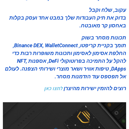
עקוב, שלח וקבל
בדוק את תיק העבודות שלך במבט אחד ועסק בקלות
באחסון קר מאובטח.
תכונות מסחר בשוק
תומך בקניית קריפטו, Binance DEX, WalletConnect,
החלפת אסימון לאסימון ותכונות משופרות רבות כדי
להקל על התמיכה בפרוטוקולי DeFi, אספנות NFT,
DApps, טיפות אוויר ושאר מוצרי ושירותי הצפנה. לעולם
אל תפספס עוד הזדמנות מסחר.
לחצו כאן
רוצים להזמין ישירות מהיצרן