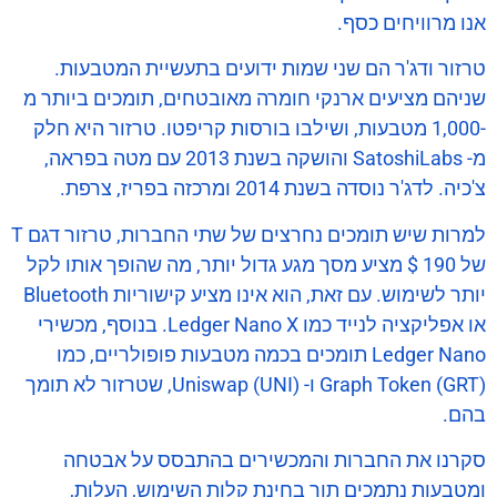
אנו מרוויחים כסף.
טרזור ​​ודג'ר הם שני שמות ידועים בתעשיית המטבעות.
שניהם מציעים ארנקי חומרה מאובטחים, תומכים ביותר מ
-1,000 מטבעות, ושילבו בורסות קריפטו. טרזור ​​היא חלק
מ- SatoshiLabs והושקה בשנת 2013 עם מטה בפראה,
צ'כיה. לדג'ר נוסדה בשנת 2014 ומרכזה בפריז, צרפת.
למרות שיש תומכים נחרצים של שתי החברות, טרזור ​​דגם T
של 190 $ מציע מסך מגע גדול יותר, מה שהופך אותו לקל
יותר לשימוש. עם זאת, הוא אינו מציע קישוריות Bluetooth
או אפליקציה לנייד כמו Ledger Nano X. בנוסף, מכשירי
Ledger Nano תומכים בכמה מטבעות פופולריים, כמו
Graph Token (GRT) ו- Uniswap (UNI), שטרזור ​​לא תומך
בהם.
סקרנו את החברות והמכשירים בהתבסס על אבטחה
ומטבעות נתמכים תוך בחינת קלות השימוש, העלות,