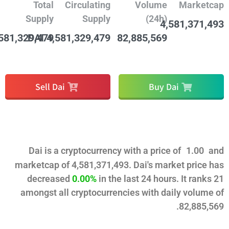
Total
Circulating
Volume
Mark
Supply
Supply
(24h)
4,581,37
4,581,329,479 DAI
4,581,329,479 DAI
82,885,569
Sell Dai
Buy Dai
? Dai
Dai is a cryptocurrency with a price of
1.0
marketcap of
4,581,371,493
. Dai's market pr
decreased
0.00%
in the last 24 hours. It r
amongst all cryptocurrencies with daily vol
.
82,8