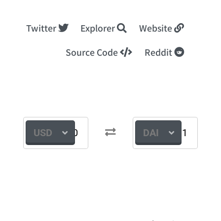
Twitter
Explorer
Website
Source Code
Reddit
USD
DAI
 נוסף