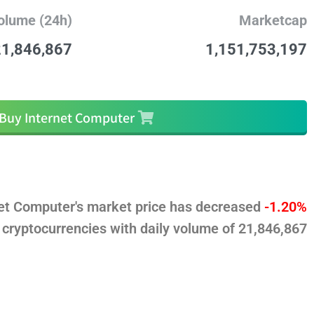
olume (24h)
Marketcap
21,846,867
1,151,753,197
Buy Internet Computer
מה זה? Internet Computer
net Computer's market price has decreased
-1.20%
l cryptocurrencies with daily volume of
21,846,867