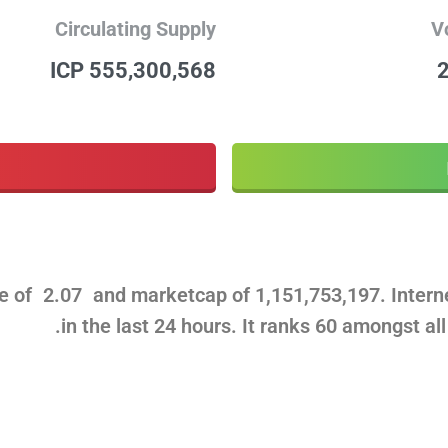
Circulating Supply
V
555,300,568 ICP
ce of
2.07
and marketcap of
1,151,753,197
. Inter
.
in the last 24 hours. It ranks 60 amongst al